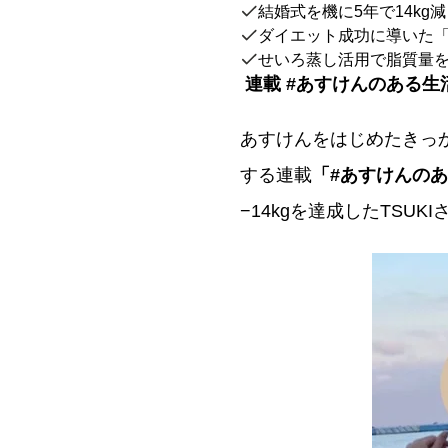
結婚式を機に5年で14kg減
ダイエット成功に導いた「
せいろ蒸し活用で脂質量
連載 #あすけんのある生活 v
あすけんをはじめたきっ
する連載
「#あすけんの
−14kgを達成したTSU