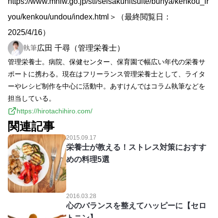
https://www.mhlw.go.jp/stf/seisakunitsuite/bunya/kenkou_ir
you/kenkou/undou/index.html＞（最終閲覧日：
2025/4/16）
広田 千尋（管理栄養士）
執筆
管理栄養士。病院、保健センター、保育園で幅広い年代の栄養サ
ポートに携わる。現在はフリーランス管理栄養士として、ライタ
ーやレシピ制作を中心に活動中。あすけんではコラム執筆などを
担当している。
https://hirotachihiro.com/
関連記事
2015.09.17
栄養士が教える！ストレス対策におすす
めの料理5選
2016.03.28
心のバランスを整えてハッピーに【セロ
トニン】