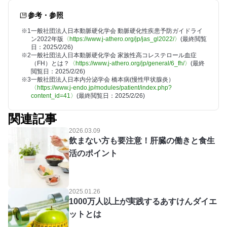
参考・参照
※1
一般社団法人日本動脈硬化学会 動脈硬化性疾患予防ガイドライ
ン2022年版
〈https://www.j-athero.org/jp/jas_gl2022/〉
(最終閲覧
日：2025/2/26)
※2
一般社団法人日本動脈硬化学会 家族性高コレステロール血症
（FH）とは？
〈https://www.j-athero.org/jp/general/6_fh/〉
(最終
閲覧日：2025/2/26)
※3
一般社団法人日本内分泌学会 橋本病(慢性甲状腺炎）
〈https://www.j-endo.jp/modules/patient/index.php?
content_id=41〉
(最終閲覧日：2025/2/26)
関連記事
2026.03.09
飲まない方も要注意！肝臓の働きと食生
活のポイント
2025.01.26
1000万人以上が実践するあすけんダイエ
ットとは