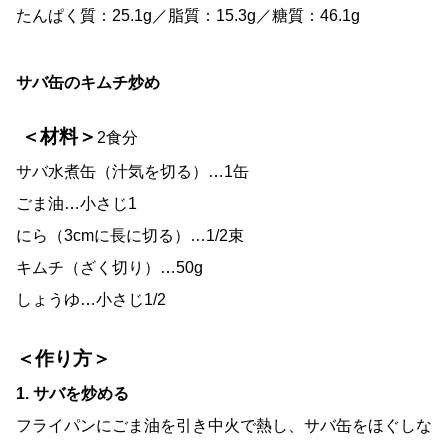
たんぱく質：25.1g／脂質：15.3g／糖質：46.1g
サバ缶のキムチ炒め
＜材料＞
2食分
サバ水煮缶（汁気を切る）…1缶
ごま油…小さじ1
にら（3cmに長に切る）…1/2束
キムチ（ざく切り）…50g
しょうゆ…小さじ1/2
＜作り方＞
1. サバを炒める
フライパンにごま油を引き中火で熱し、サバ缶をほぐしな