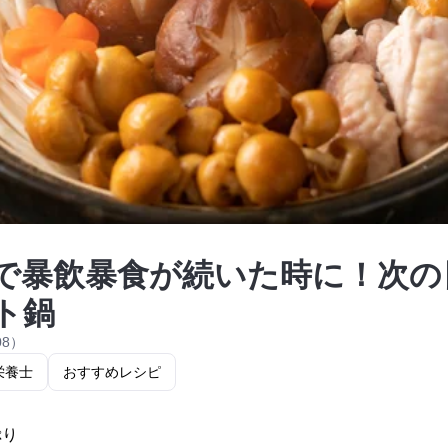
で暴飲暴食が続いた時に！次の
ト鍋
08）
栄養士
おすすめレシピ
ぷり