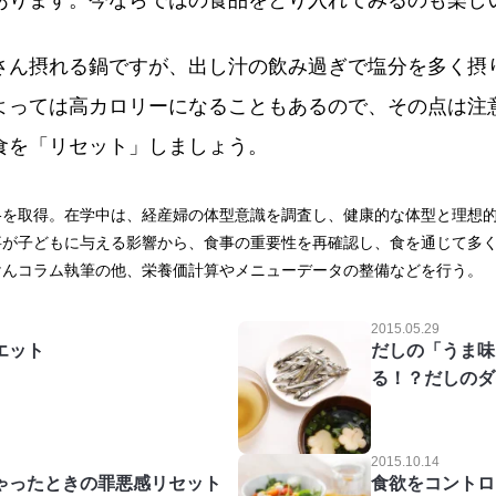
あります。今ならではの食品をとり入れてみるのも楽し
さん摂れる鍋ですが、出し汁の飲み過ぎで塩分を多く摂
よっては高カロリーになることもあるので、その点は注
食を「リセット」しましょう。
格を取得。在学中は、経産婦の体型意識を調査し、健康的な体型と理想
事が子どもに与える影響から、食事の重要性を再確認し、食を通じて多
けんコラム執筆の他、栄養価計算やメニューデータの整備などを行う。
2015.05.29
エット
だしの「うま味
る！？だしのダ
2015.10.14
ゃったときの罪悪感リセット
食欲をコントロ