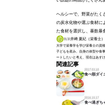
い話題の商品がたくさん
ヘルシーで、野菜がたく
の炭水化物や選ぶ食材に
た食材を選択し、暴飲暴
井﨑 夏紀（栄養士）
執筆
大学で栄養学を学び栄養士の資
子どもを産み、自身の体型や食
ートしたいと考え、現在はあす
関連記事
2017.03.10
食べ順ダイ
2016.10.17
食べ過ぎち