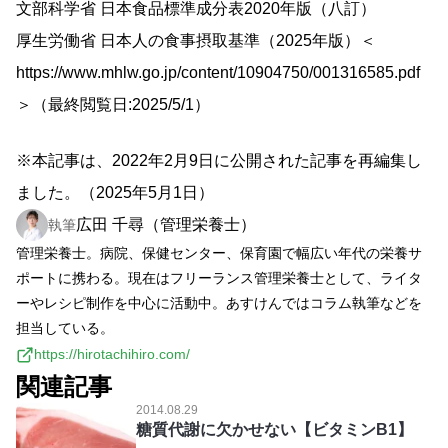
文部科学省 日本食品標準成分表2020年版（八訂）
厚生労働省 日本人の食事摂取基準（2025年版）＜
https://www.mhlw.go.jp/content/10904750/001316585.pdf
＞（最終閲覧日:2025/5/1）
※本記事は、2022年2月9日に公開された記事を再編集し
ました。（2025年5月1日）
広田 千尋（管理栄養士）
執筆
管理栄養士。病院、保健センター、保育園で幅広い年代の栄養サ
ポートに携わる。現在はフリーランス管理栄養士として、ライタ
ーやレシピ制作を中心に活動中。あすけんではコラム執筆などを
担当している。
https://hirotachihiro.com/
関連記事
2014.08.29
糖質代謝に欠かせない【ビタミンB1】