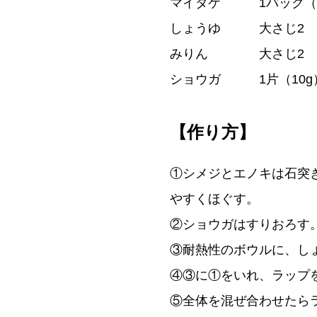
マイタケ 1パック（1
しょうゆ 大さじ2
みりん 大さじ2
ショウガ 1片（10g
【作り方】
①シメジとエノキは石突
やすくほぐす。
②ショウガはすりおろす
③耐熱性のボウルに、し
④③に①をいれ、ラップを
⑤全体を混ぜ合わせたら