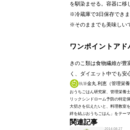
を馴染ませる。容器に移
※冷蔵庫で3日保存でき
※そのままでも美味しい
ワンポイントアド
きのこ類は食物繊維が豊
く、ダイエット中でも安
金丸 利恵（管理栄
執筆
おうちごはん研究家、管理栄養士
リックシンドローム予防の特定
大切さを伝えたいと、料理教室
絆を結ぶおうちごはん」をテー
関連記事
2014.08.27