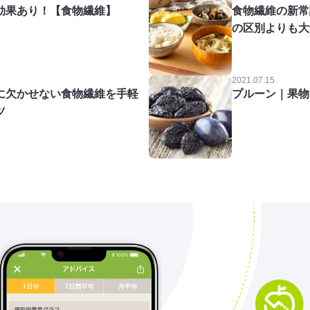
効果あり！【食物繊維】
食物繊維の新常
の区別よりも大
2021.07.15
に欠かせない食物繊維を手軽
プルーン｜果物
ツ