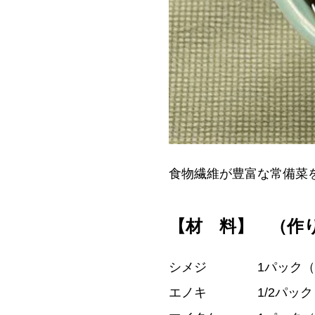
食物繊維が豊富な常備菜
【材 料】 （作
シメジ 1パック（1
エノキ 1/2パック（