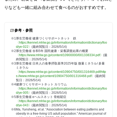
りなども一緒に組み合わせて食べるのがおすすめです。
参考・参照
※1
厚生労働省 健康づくりサポートネット 鉄
〈https://kennet.mhlw.go.jp/information/information/dictionary/foo
d/ye-022〉
(最終閲覧日：2026/5/14)
※2
厚生労働省 令和5年 国民健康・栄養調査結果の概要
〈https://www.mhlw.go.jp/content/10900000/001338334.pdf〉
(最
終閲覧日：2026/5/14)
※3
厚生労働省 日本人の食事摂取基準2025年版 微量ミネラル/ 多量
ミネラル
〈https://www.mhlw.go.jp/content/10904750/001316469.pdf/http
s://www.mhlw.go.jp/content/10904750/001316468.pdf〉
(最終閲
覧日：2026/5/14)
※4
健康づくりサポートネット カリウム
〈https://kennet.mhlw.go.jp/information/information/dictionary/foo
d/ye-005〉
(最終閲覧日：2026/5/14)
※5
厚生労働省 eヘルスネット 骨粗鬆症
〈https://kennet.mhlw.go.jp/information/information/dictionary/foo
d/ye-043〉
(最終閲覧日：2026/5/14)
※6
Ma, Yunsheng, et al. “Association between eating patterns and
obesity in a free-living US adult population.” American journal of