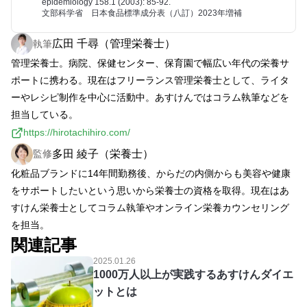
epidemiology 158.1 (2003): 85-92.
文部科学省 日本食品標準成分表（八訂）2023年増補
広田 千尋（管理栄養士）
執筆
管理栄養士。病院、保健センター、保育園で幅広い年代の栄養サ
ポートに携わる。現在はフリーランス管理栄養士として、ライタ
ーやレシピ制作を中心に活動中。あすけんではコラム執筆などを
担当している。
https://hirotachihiro.com/
多田 綾子（栄養士）
監修
化粧品ブランドに14年間勤務後、からだの内側からも美容や健康
をサポートしたいという思いから栄養士の資格を取得。現在はあ
すけん栄養士としてコラム執筆やオンライン栄養カウンセリング
を担当。
関連記事
2025.01.26
1000万人以上が実践するあすけんダイエ
ットとは