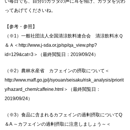
い毎日でも、自分のカラダの声に耳を傾け、カラダを労わ
ってあげてくださいね。
【参考・参照】
（※1）一般社団法人全国清涼飲料連合会 清涼飲料水Ｑ
＆Ａ＜http://www.j-sda.or.jp/sp/qa_view.php?
id=129&cat=3＞（最終閲覧日：2019/09/24）
（※2）農林水産省 カフェインの摂取について＜
http://www.maff.go.jp/j/syouan/seisaku/risk_analysis/priorit
y/hazard_chem/caffeine.html＞（最終閲覧日：
2019/09/24）
（※3）食品に含まれるカフェインの過剰摂取についてQ
＆A ～カフェインの過剰摂取に注意しましょう～＜