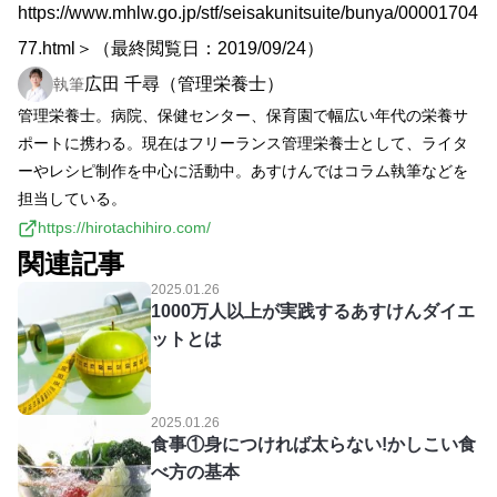
https://www.mhlw.go.jp/stf/seisakunitsuite/bunya/00001704
77.html＞（最終閲覧日：2019/09/24）
広田 千尋（管理栄養士）
執筆
管理栄養士。病院、保健センター、保育園で幅広い年代の栄養サ
ポートに携わる。現在はフリーランス管理栄養士として、ライタ
ーやレシピ制作を中心に活動中。あすけんではコラム執筆などを
担当している。
https://hirotachihiro.com/
関連記事
2025.01.26
1000万人以上が実践するあすけんダイエ
ットとは
2025.01.26
食事①身につければ太らない!かしこい食
べ方の基本