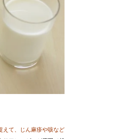
捉えて、じん麻疹や咳など