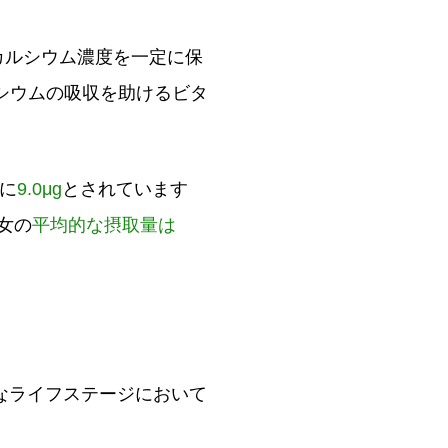
カルシウム濃度を一定に保
シウムの吸収を助けるビタ
に
9.0μg
とされています
女の
平均的な摂取量は
なライフステージにおいて