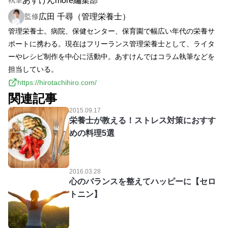
あすけんmore編集部
執筆
広田 千尋（管理栄養士）
監修
管理栄養士。病院、保健センター、保育園で幅広い年代の栄養サ
ポートに携わる。現在はフリーランス管理栄養士として、ライタ
ーやレシピ制作を中心に活動中。あすけんではコラム執筆などを
担当している。
https://hirotachihiro.com/
関連記事
2015.09.17
栄養士が教える！ストレス対策におすす
めの料理5選
2016.03.28
心のバランスを整えてハッピーに【セロ
トニン】