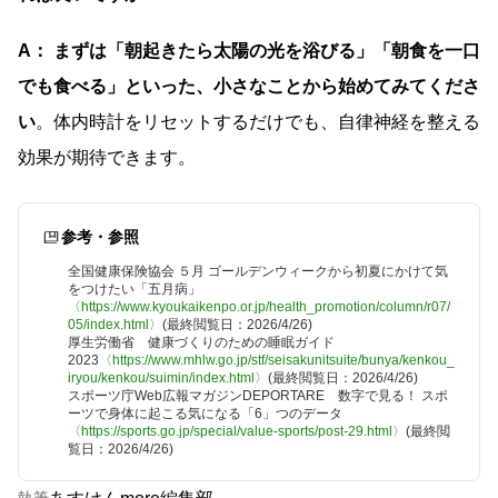
A：
まずは「朝起きたら太陽の光を浴びる」「朝食を一口
でも食べる」といった、小さなことから始めてみてくださ
い
。体内時計をリセットするだけでも、自律神経を整える
効果が期待できます。
参考・参照
全国健康保険協会 ５月 ゴールデンウィークから初夏にかけて気
をつけたい「五月病」
〈https://www.kyoukaikenpo.or.jp/health_promotion/column/r07/
05/index.html〉
(最終閲覧日：2026/4/26)
厚生労働省 健康づくりのための睡眠ガイド
2023
〈https://www.mhlw.go.jp/stf/seisakunitsuite/bunya/kenkou_
iryou/kenkou/suimin/index.html〉
(最終閲覧日：2026/4/26)
スポーツ庁Web広報マガジンDEPORTARE 数字で見る！ スポ
ーツで身体に起こる気になる「6」つのデータ
〈https://sports.go.jp/special/value-sports/post-29.html〉
(最終閲
覧日：2026/4/26)