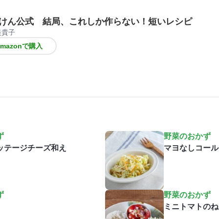
けん公式 結局、これしか作らない！短いレシピ
美貴子
Amazonで購入
ず
野菜のおかず
ッテージチーズ和え
マヨなしコール
ず
野菜のおかず
ミニトマトのね