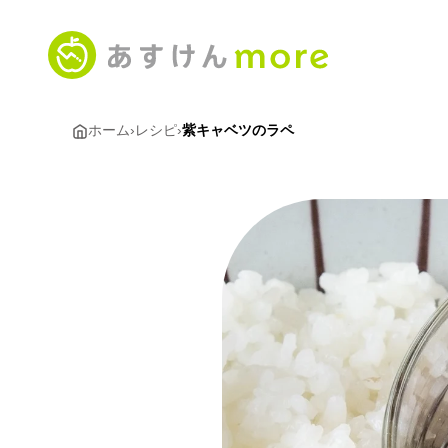
ホーム
›
レシピ
›
紫キャベツのラペ