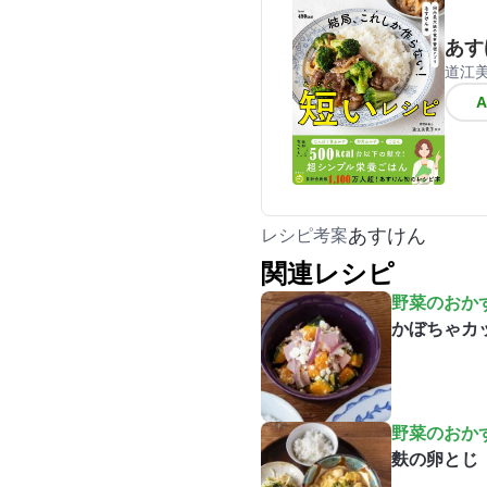
あす
道江
あすけん
レシピ考案
関連レシピ
野菜のおか
かぼちゃカ
野菜のおか
麩の卵とじ