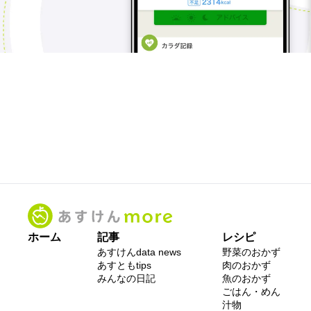
ホーム
記事
レシピ
あすけんdata news
野菜のおかず
あすともtips
肉のおかず
みんなの日記
魚のおかず
ごはん・めん
汁物