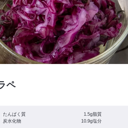
ラペ
たんぱく質
1.5g
脂質
炭水化物
10.9g
塩分