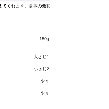
えてくれます。食事の最初
150g
大さじ1
小さじ2
少々
少々