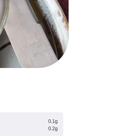
0.1g
0.2g