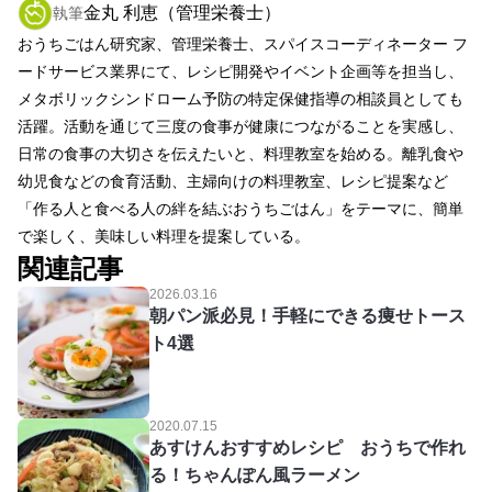
金丸 利恵（管理栄養士）
執筆
おうちごはん研究家、管理栄養士、スパイスコーディネーター フ
ードサービス業界にて、レシピ開発やイベント企画等を担当し、
メタボリックシンドローム予防の特定保健指導の相談員としても
活躍。活動を通じて三度の食事が健康につながることを実感し、
日常の食事の大切さを伝えたいと、料理教室を始める。離乳食や
幼児食などの食育活動、主婦向けの料理教室、レシピ提案など
「作る人と食べる人の絆を結ぶおうちごはん」をテーマに、簡単
で楽しく、美味しい料理を提案している。
関連記事
2026.03.16
朝パン派必見！手軽にできる痩せトース
ト4選
2020.07.15
あすけんおすすめレシピ おうちで作れ
る！ちゃんぽん風ラーメン